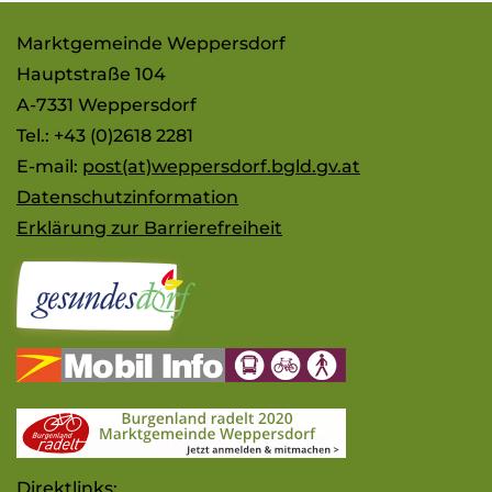
Marktgemeinde Weppersdorf
Hauptstraße 104
A-7331 Weppersdorf
Tel.: +43 (0)2618 2281
E-mail:
post(at)weppersdorf.bgld.gv.at
Datenschutzinformation
Erklärung zur Barrierefreiheit
Direktlinks: