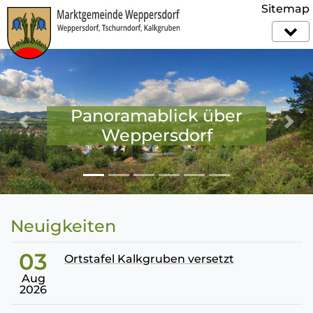
Sitemap
ablick über
Kind
Previous
Nex
ersdorf
Wepp
Neuigkeiten
03
Ortstafel Kalkgruben versetzt
Aug
2026