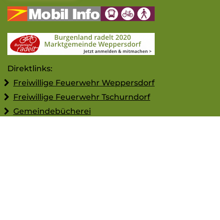
Direktlinks:
Freiwillige Feuerwehr Weppersdorf
Freiwillige Feuerwehr Tschurndorf
Gemeindebücherei
Bühnenwerk
Jugend Weppersdorf