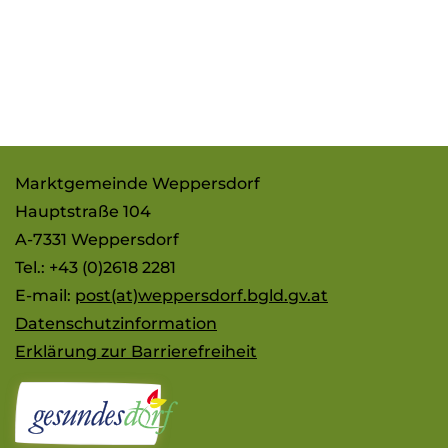
Marktgemeinde Weppersdorf
Hauptstraße 104
A-7331 Weppersdorf
Tel.: +43 (0)2618 2281
E-mail:
post(at)weppersdorf.bgld.gv.at
Datenschutzinformation
Erklärung zur Barrierefreiheit